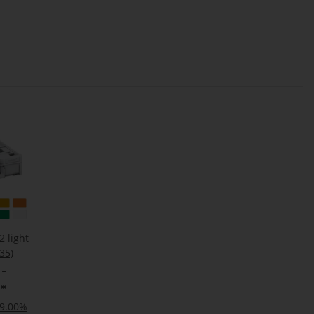
2 light
35)
-
€
*
19.00%