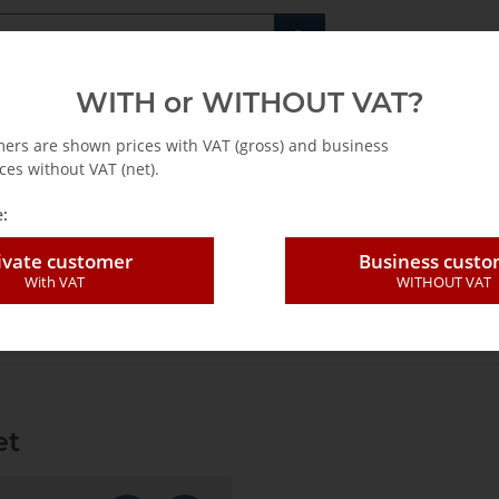
Fachshop für di
WITH or WITHOUT VAT?
rs
Leasing / Mietkauf
mers are shown prices with VAT (gross) and business
ces without VAT (net).
:
ivate customer
Business cust
With VAT
WITHOUT VAT
rlock L-BOXX 102 Top set
et