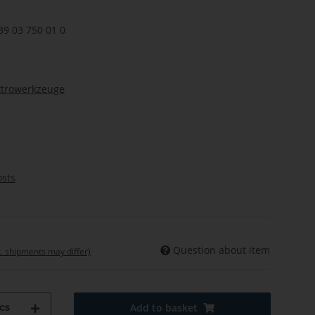
39 03 750 01 0
ktrowerkzeuge
osts
Question about item
t. shipments may differ)
cs
Add to basket