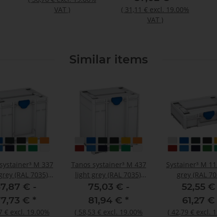
VAT
)
(
31,11 €
excl. 19.00%
VAT
)
Similar items
systainer³ M 337
Tanos systainer³ M 437
Systainer³ M 11
 grey (RAL 7035),
light grey (RAL 7035),
grey (RAL 70
e signalblue (HKS
closure signalblue (HKS
7,87 € -
75,03 € -
52,55 € 
handle light grey
43 K), handle light grey
77,73 €
*
81,94 €
*
61,27 
(RAL 7035)
(RAL 7035)
7 €
excl. 19.00%
(
58,53 €
excl. 19.00%
(
42,79 €
excl. 