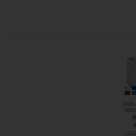
Tanos 
light
closur
6
43 K), 
(
55,2