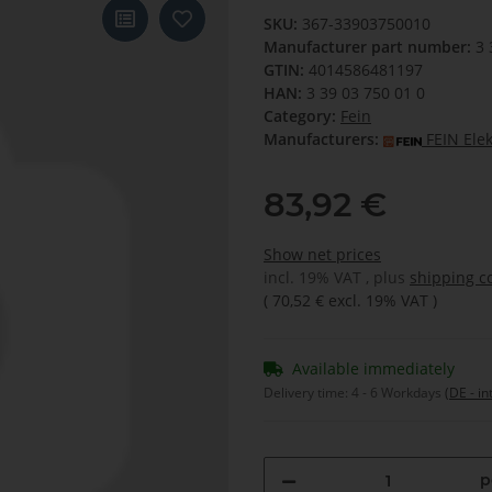
SKU:
367-33903750010
Manufacturer part number:
3 
GTIN:
4014586481197
HAN:
3 39 03 750 01 0
Category:
Fein
Manufacturers:
FEIN Ele
83,92 €
Show net prices
incl. 19% VAT , plus
shipping c
(
70,52 €
excl. 19% VAT
)
Available immediately
Delivery time:
4 - 6 Workdays
(DE - in
p