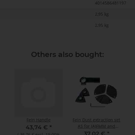
4014586481197
2,95 kg
2,95
kg
Others also bought:
Fein Handle
Fein Dust extraction set
AS for (A)FMM and
43,74 €
*
(A)FSC
37,02 €
*
(
36,76 €
excl. 19.00%