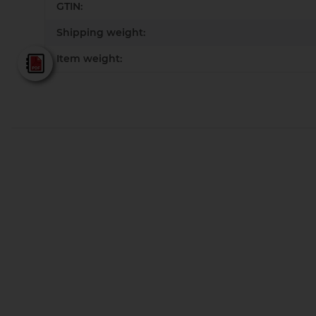
GTIN:
Shipping weight:
Item weight:
Fein - Katalog 2025