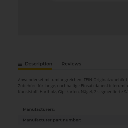
Description
Reviews
Anwenderset mit umfangreichem FEIN Originalzubehör fü
Zubehöre für lange, nachhaltige Einsatzdauer.Lieferumfa
Kunststoff, Hartholz, Gipskarton, Nägel, 2 segmentierte S
Item information
Value
Manufacturers:
Manufacturer part number: