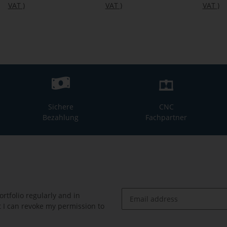
VAT
)
VAT
)
VAT
)
Sichere
CNC
Bezahlung
Fachpartner
rtfolio regularly and in
at I can revoke my permission to
Newsletter Subscribe