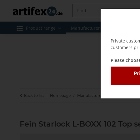
Product range
Manufacturer
Special offe
Private custo
customers pri
Please choose
Pr
Back to list
Homepage
Manufacturer
Fein
Fein Sta
Fein Starlock L-BOXX 102 Top s