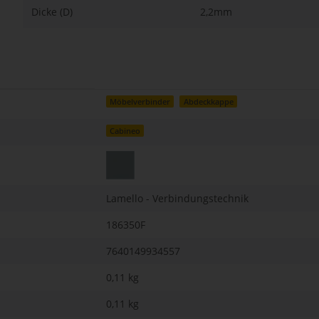
Dicke (D)
2,2mm
Möbelverbinder
Abdeckkappe
Cabineo
Lamello - Verbindungstechnik
186350F
7640149934557
0,11 kg
0,11
kg