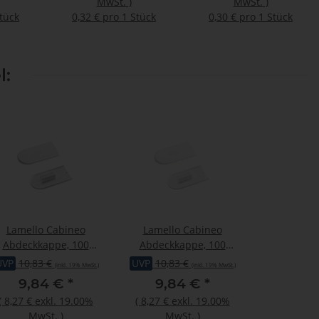
MwSt.
)
MwSt.
)
Stück
0,32 € pro 1 Stück
0,30 € pro 1 Stück
l:
Lamello Cabineo
Lamello Cabineo
Abdeckkappe, 100
Abdeckkappe, 100
Stück, RAL 9018
Stück, RAL 9003
UVP
10,83 €
UVP
10,83 €
(inkl. 19% MwSt.)
(inkl. 19% MwSt.)
papyrusweiss
signalweiss
9,84 €
*
9,84 €
*
(
8,27 €
exkl. 19.00%
(
8,27 €
exkl. 19.00%
MwSt.
)
MwSt.
)