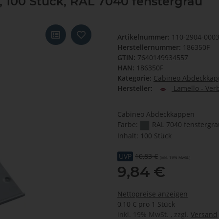
 100 Stück, RAL 7040 fenstergrau
Artikelnummer:
110-2904-000
Herstellernummer:
186350F
GTIN:
7640149934557
HAN:
186350F
Kategorie:
Cabineo Abdeckka
Hersteller:
Lamello - Ver
Cabineo Abdeckkappen
Farbe:
RAL 7040 fenstergra
Inhalt: 100 Stück
UVP
10,83 €
(inkl. 19% MwSt.)
9,84 €
Nettopreise anzeigen
0,10 € pro 1 Stück
inkl. 19% MwSt. , zzgl.
Versand