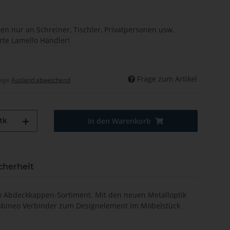
en nur an Schreiner, Tischler, Privatpersonen usw.
erte Lamello Händler!
Frage zum Artikel
tage
Ausland abweichend
tk
In den Warenkorb
cherheit
o Abdeckkappen-Sortiment. Mit den neuen Metalloptik
Cabineo Verbinder zum Designelement im Möbelstück