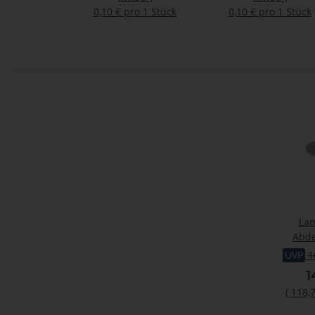
0,10 € pro 1 Stück
0,10 € pro 1 Stück
Lam
Abde
St
UVP
1
f
1
(
118,7