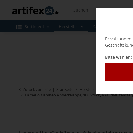
Sortiment
Hersteller
Sale
Leasing 
Privatkunden 
Geschäftskund
Bitte wählen:
Zurück zur Liste
Startseite
Hersteller
Lamello - Verbi
Lamello Cabineo Abdeckkappe, 100 Stück, RAL 7040 fenster