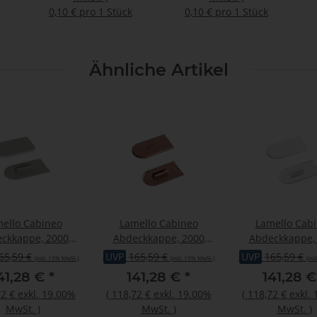
0,10 € pro 1 Stück
0,10 € pro 1 Stück
Ähnliche Artikel
ello Cabineo
Lamello Cabineo
Lamello Cab
ckkappe, 2000
Abdeckkappe, 2000
Abdeckkappe,
ück, RAL 7040
Stück, RAL 8007
Stück, RAL 9
65,59 €
UVP
165,59 €
UVP
165,59 €
(inkl. 19% MwSt.)
(inkl. 19% MwSt.)
(ink
enstergrau
rehbraun
reinweiss
41,28 €
*
141,28 €
*
141,28 
2 €
exkl. 19.00%
(
118,72 €
exkl. 19.00%
(
118,72 €
exkl.
MwSt.
)
MwSt.
)
MwSt.
)