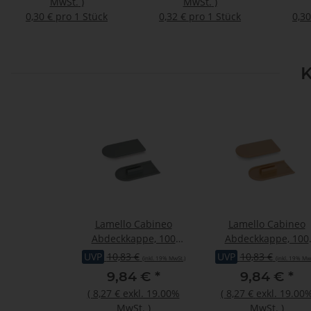
MwSt.
)
MwSt.
)
0,30 € pro 1 Stück
0,32 € pro 1 Stück
0,30
K
Lamello Cabineo
Lamello Cabineo
Abdeckkappe, 100
Abdeckkappe, 100
Stück, RAL 7005
Stück, RAL 1011
UVP
10,83 €
UVP
10,83 €
(inkl. 19% MwSt.)
(inkl. 19% MwS
mausgrau
braunbeige
9,84 €
*
9,84 €
*
(
8,27 €
exkl. 19.00%
(
8,27 €
exkl. 19.00
MwSt.
)
MwSt.
)