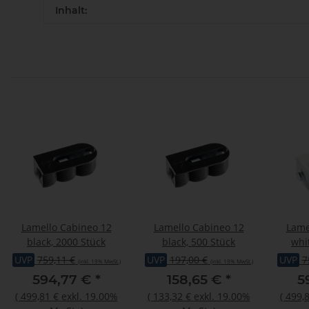
Inhalt:
Lamello Cabineo 12
Lamello Cabineo 12
Lame
black, 2000 Stück
black, 500 Stück
whi
UVP
759,11 €
UVP
197,00 €
UVP
7
(inkl. 19% MwSt.)
(inkl. 19% MwSt.)
594,77 €
*
158,65 €
*
5
(
499,81 €
exkl. 19.00%
(
133,32 €
exkl. 19.00%
(
499,8