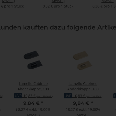
MwSt.
)
MwSt.
)
MwSt.
)
 € pro 1 Stück
0,32 € pro 1 Stück
0,30 € pro 1 
unden kauften dazu folgende Artike
Lamello Cabineo
Lamello Cabineo
Abdeckkappe, 100
Abdeckkappe, 100
Stück, RAL 9005
Stück, RAL 1015
UVP
10,83 €
UVP
10,83 €
t.)
(inkl. 19% MwSt.)
(inkl. 19% MwSt.)
tiefschwarz
hellelfenbein
9,84 €
*
9,84 €
*
%
(
8,27 €
exkl. 19.00%
(
8,27 €
exkl. 19.00%
MwSt.
)
MwSt.
)