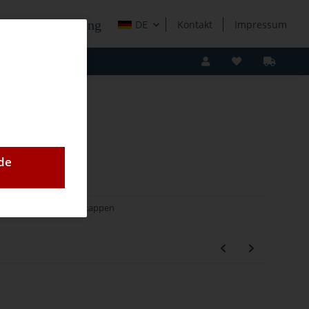
e Holzverarbeitung
DE
Kontakt
Impressum
de
r
Cabineo Abdeckkappen