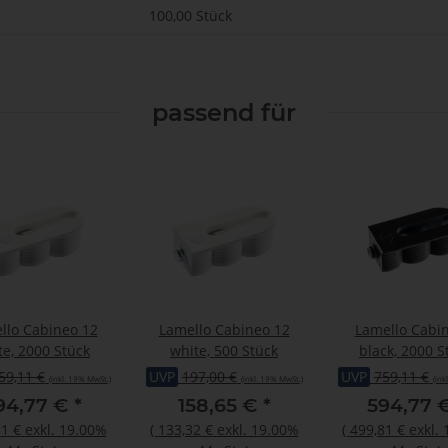
100,00 Stück
passend für
llo Cabineo 12
Lamello Cabineo 12
Lamello Cabi
te, 2000 Stück
white, 500 Stück
black, 2000 S
59,11 €
UVP
197,00 €
UVP
759,11 €
(inkl. 19% MwSt.)
(inkl. 19% MwSt.)
(ink
94,77 €
*
158,65 €
*
594,77 
1 €
exkl. 19.00%
(
133,32 €
exkl. 19.00%
(
499,81 €
exkl.