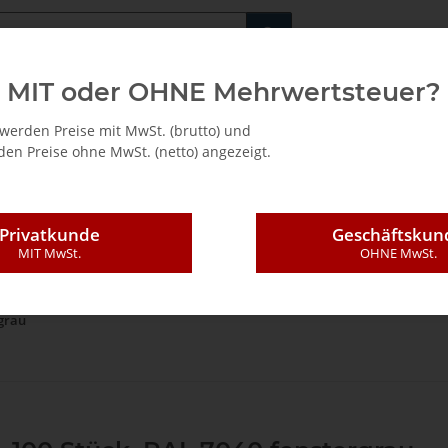
Fachshop für di
MIT oder OHNE Mehrwertsteuer?
/ Mietkauf
werden Preise mit MwSt. (brutto) und
en Preise ohne MwSt. (netto) angezeigt.
Privatkunde
Geschäftskun
MIT MwSt.
OHNE MwSt.
ndungstechnik
Bohr-Systeme (Cabineo, Invis)
Cabineo Nestingverbinde
grau