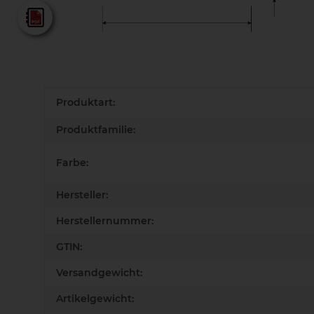
Lamello - Gesamtkatalog
Produkteigenschaft
Wert
Produktart:
Produktfamilie:
Farbe:
Hersteller:
Herstellernummer:
GTIN:
Versandgewicht:
Artikelgewicht: