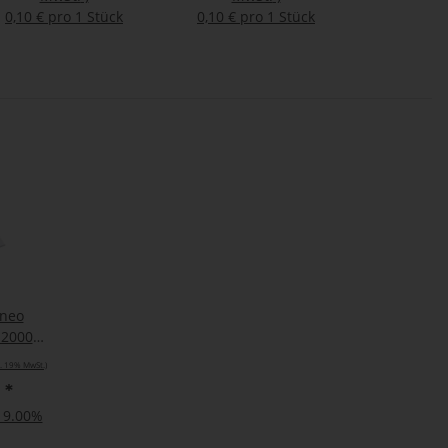
0,10 € pro 1 Stück
0,10 € pro 1 Stück
ineo
 2000
010
l. 19% MwSt.)
€
*
 19.00%