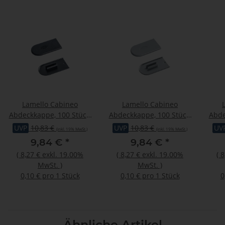
Lamello Cabineo
Lamello Cabineo
Abdeckkappe, 100 Stück,
Abdeckkappe, 100 Stück,
Abde
RAL 9005 tiefschwarz
RAL 7040 fenstergrau
RA
UVP
10,83 €
UVP
10,83 €
UV
(inkl. 19% MwSt.)
(inkl. 19% MwSt.)
9,84 €
*
9,84 €
*
(
8,27 €
exkl. 19.00%
(
8,27 €
exkl. 19.00%
(
8
MwSt.
)
MwSt.
)
0,10 € pro 1 Stück
0,10 € pro 1 Stück
0
Ähnliche Artikel