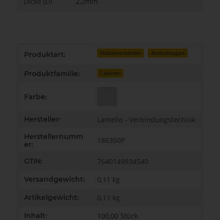
Dicke (D)
2,2mm
Produkteigenschaft
Wert
Möbelverbinder
Abdeckkappe
Produktart:
Produktfamilie:
Cabineo
Farbe:
Hersteller:
Lamello - Verbindungstechnik
Herstellernumm
186350P
er:
GTIN:
7640149934540
Versandgewicht:
0,11 kg
Artikelgewicht:
0,11
kg
Inhalt:
100,00 Stück