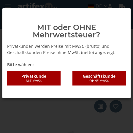
DE
MIT oder OHNE
Mehrwertsteuer?
Zurück zur Liste
Cabineo Abdeckkappen
Privatkunden werden Preise mit MwSt. (brutto) und
Geschäftskunden Preise ohne MwSt. (netto) angezeigt.
Bitte wählen:
Lamello Cabineo Abdeckkappe,
100 Stück, RAL 9018
Privatkunde
Geschäftskunde
MIT MwSt.
OHNE MwSt.
papyrusweiss