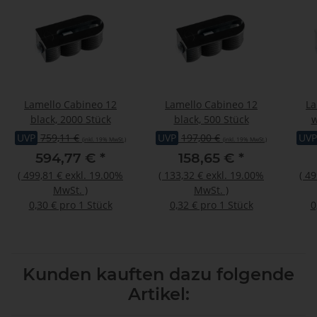
Lamello Cabineo 12
Lamello Cabineo 12
La
black, 2000 Stück
black, 500 Stück
w
UVP
759,11 €
UVP
197,00 €
UVP
(inkl. 19% MwSt.)
(inkl. 19% MwSt.)
594,77 €
*
158,65 €
*
(
499,81 €
exkl. 19.00%
(
133,32 €
exkl. 19.00%
(
49
MwSt.
)
MwSt.
)
0,30 € pro 1 Stück
0,32 € pro 1 Stück
0
Kunden kauften dazu folgende
Artikel: