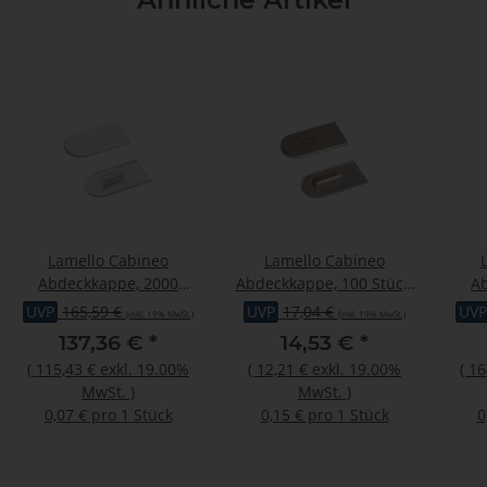
Lamello Cabineo
Lamello Cabineo
Abdeckkappe, 2000
Abdeckkappe, 100 Stück,
A
Stück, RAL 9018
Metalloptik Nickel
Stüc
UVP
165,59 €
UVP
17,04 €
UVP
(inkl. 19% MwSt.)
(inkl. 19% MwSt.)
papyrusweiss
137,36 €
*
14,53 €
*
(
115,43 €
exkl. 19.00%
(
12,21 €
exkl. 19.00%
(
16
MwSt.
)
MwSt.
)
0,07 € pro 1 Stück
0,15 € pro 1 Stück
0