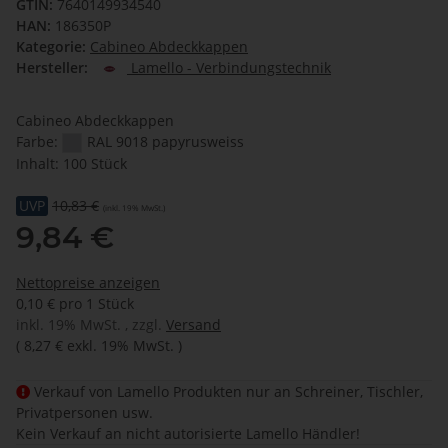
GTIN:
7640149934540
HAN:
186350P
Kategorie:
Cabineo Abdeckkappen
Hersteller:
Lamello - Verbindungstechnik
Cabineo Abdeckkappen
Farbe:
RAL 9018 papyrusweiss
Inhalt: 100 Stück
UVP
10,83 €
(inkl. 19% MwSt.)
9,84 €
Nettopreise anzeigen
0,10 € pro 1 Stück
inkl. 19% MwSt. , zzgl.
Versand
(
8,27 €
exkl. 19% MwSt.
)
Verkauf von Lamello Produkten nur an Schreiner, Tischler,
Privatpersonen usw.
Kein Verkauf an nicht autorisierte Lamello Händler!