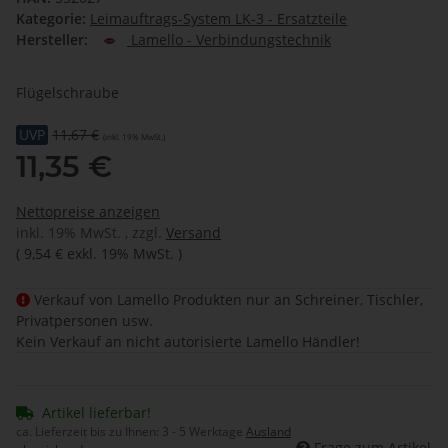
Kategorie:
Leimauftrags-System LK-3 - Ersatzteile
Hersteller:
Lamello - Verbindungstechnik
Flügelschraube
UVP
11,67 €
(inkl. 19% MwSt.)
11,35 €
Nettopreise anzeigen
inkl. 19% MwSt. , zzgl.
Versand
(
9,54 €
exkl. 19% MwSt.
)
Verkauf von Lamello Produkten nur an Schreiner, Tischler,
Privatpersonen usw.
Kein Verkauf an nicht autorisierte Lamello Händler!
Artikel lieferbar!
ca. Lieferzeit bis zu Ihnen:
3 - 5 Werktage
Ausland
Frage zum Artikel