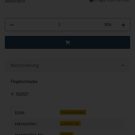
abweichend
Stk.
Beschreibung
Flügelschraube
#:
552027
Produkteigenschaft
Wert
EAN:
7640108033406
Hersteller:
Lamello AG
552027