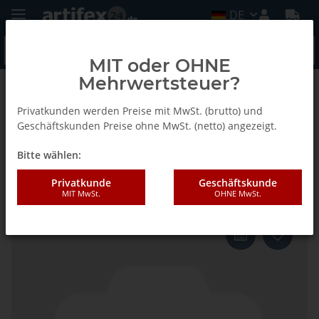
DE
MIT oder OHNE
Mehrwertsteuer?
Zurück zur Liste
Leimauftrags-System LK-3 - Ersatzteile
Privatkunden werden Preise mit MwSt. (brutto) und
Geschäftskunden Preise ohne MwSt. (netto) angezeigt.
Bitte wählen:
Lamello Flügelschraube, M12x40
mm
Privatkunde
Geschäftskunde
MIT MwSt.
OHNE MwSt.