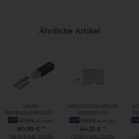
Ähnliche Artikel
Lamello
Lamello Sichtfenster mit
La
Wendeschneiden Set für
Schrauben, für
Tie
8 mm Nutfräser, 4 Stück,
Patchmaker
P2,
UVP
92,58 €
UVP
68,83 €
UV
(inkl. 19% MwSt.)
(inkl. 19% MwSt.)
passend zu Art.Nr.
80,99 €
*
64,12 €
*
132108
(
68,06 €
exkl. 19.00%
(
53,88 €
exkl. 19.00%
(
1