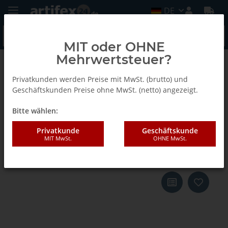
DE
MIT oder OHNE
Mehrwertsteuer?
Zurück zur Liste
Invis Zubehör
Privatkunden werden Preise mit MwSt. (brutto) und
Geschäftskunden Preise ohne MwSt. (netto) angezeigt.
Bitte wählen:
Lamello Invis Mx2 Eindrehbuchse
für Rasto, für Eindrehmutter 14
Privatkunde
Geschäftskunde
MIT MwSt.
OHNE MwSt.
mm