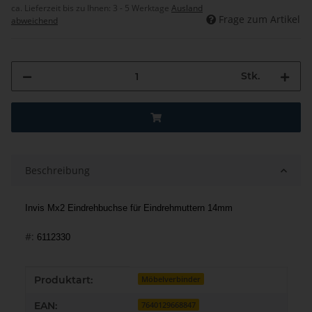
ca. Lieferzeit bis zu Ihnen:
3 - 5 Werktage
Ausland
Frage zum Artikel
abweichend
Stk.
Beschreibung
Invis Mx2 Eindrehbuchse für Eindrehmuttern 14mm
#:
6112330
Produkteigenschaft
Wert
Produktart:
Möbelverbinder
EAN:
7640129668847