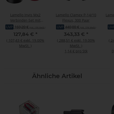
Lamello Invis Mx2
Lamello Clamex P-14/10
Lame
Verbinder-Set mit
Flexus, 300 Paar
Eindrehmutter 14mm,
UVP
160,20 €
UVP
440,00 €
UV
(inkl. 19% MwSt.)
(inkl. 19% MwSt.)
20Stk., inkl. Eindrehlehre
127,84 €
*
343,33 €
*
(
107,43 €
exkl. 19.00%
(
288,51 €
exkl. 19.00%
(
2
MwSt.
)
MwSt.
)
1,14 € pro Stk
0
Ähnliche Artikel