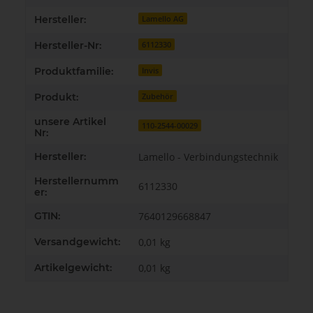
Hersteller:
Lamello AG
Hersteller-Nr:
6112330
Produktfamilie:
Invis
Produkt:
Zubehör
unsere Artikel
110-2544-00029
Nr:
Hersteller:
Lamello - Verbindungstechnik
Herstellernumm
6112330
er:
GTIN:
7640129668847
Versandgewicht:
0,01 kg
Artikelgewicht:
0,01
kg