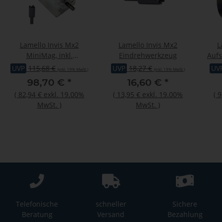
Lamello Invis Mx2
Lamello Invis Mx2
L
MiniMag, inkl.
Eindrehwerkzeug
Aufs
Eindrehwerkzeug
UVP
115,68 €
UVP
18,27 €
UV
(inkl. 19% MwSt.)
(inkl. 19% MwSt.)
98,70 €
*
16,60 €
*
(
82,94 €
exkl. 19.00%
(
13,95 €
exkl. 19.00%
(
9
MwSt.
)
MwSt.
)
Telefonische
schneller
Sichere
Beratung
Versand
Bezahlung