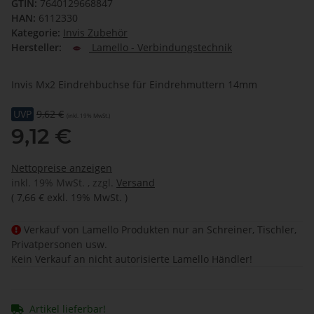
GTIN:
7640129668847
HAN:
6112330
Kategorie:
Invis Zubehör
Hersteller:
Lamello - Verbindungstechnik
Invis Mx2 Eindrehbuchse für Eindrehmuttern 14mm
UVP
9,62 €
(inkl. 19% MwSt.)
9,12 €
Nettopreise anzeigen
inkl. 19% MwSt. , zzgl.
Versand
(
7,66 €
exkl. 19% MwSt.
)
Verkauf von Lamello Produkten nur an Schreiner, Tischler,
Privatpersonen usw.
Kein Verkauf an nicht autorisierte Lamello Händler!
Artikel lieferbar!