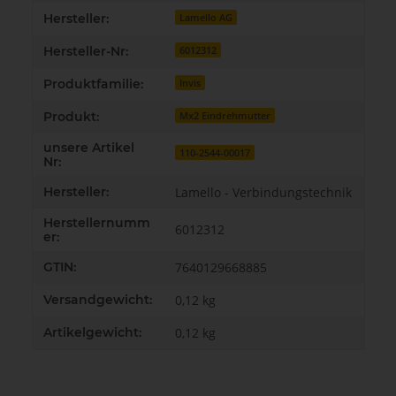
Hersteller:
Lamello AG
Hersteller-Nr:
6012312
Produktfamilie:
Invis
Produkt:
Mx2 Eindrehmutter
unsere Artikel
110-2544-00017
Nr:
Hersteller:
Lamello - Verbindungstechnik
Herstellernumm
6012312
er:
GTIN:
7640129668885
Versandgewicht:
0,12 kg
Artikelgewicht:
0,12
kg