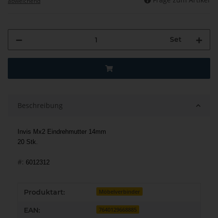
abweichend
Set
Beschreibung
Invis Mx2 Eindrehmutter 14mm
20 Stk.
#:
6012312
Produkteigenschaft
Wert
Produktart:
Möbelverbinder
EAN:
7640129668885