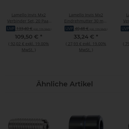
Lamello Invis Mx2
Lamello Invis Mx2
L
Verbinder Set, 20 Paar
Eindrehmutter 30 mm,
Ve
inkl. Eindrehmutter 14
20 Stück
UVP
133,40 €
UVP
40,48 €
UVP
(inkl. 19% MwSt.)
(inkl. 19% MwSt.)
mm
109,50 €
*
33,24 €
*
(
92,02 €
exkl. 19.00%
(
27,93 €
exkl. 19.00%
(
7
MwSt.
)
MwSt.
)
Ähnliche Artikel