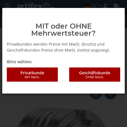
DE
MIT oder OHNE
Mehrwertsteuer?
Zurück zur Liste
Invis Zubehör
Privatkunden werden Preise mit MwSt. (brutto) und
Geschäftskunden Preise ohne MwSt. (netto) angezeigt.
Bitte wählen:
Lamello Invis Mx2 Eindrehmutter
14 mm, 20 Stück
Privatkunde
Geschäftskunde
MIT MwSt.
OHNE MwSt.