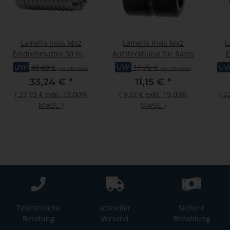
Lamello Invis Mx2
Lamello Invis Mx2
L
Eindrehmutter 30 mm,
Aufsteckhülse für Rasto
E
20 Stück
Ein
UVP
40,48 €
UVP
11,76 €
UV
(inkl. 19% MwSt.)
(inkl. 19% MwSt.)
33,24 €
*
11,15 €
*
(
27,93 €
exkl. 19.00%
(
9,37 €
exkl. 19.00%
(
2
MwSt.
)
MwSt.
)
Telefonische
schneller
Sichere
Beratung
Versand
Bezahlung