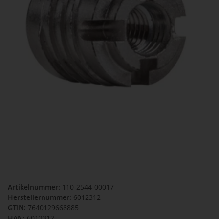
Artikelnummer:
110-2544-00017
Herstellernummer:
6012312
GTIN:
7640129668885
HAN:
6012312