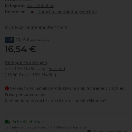
Kategorie:
Invis Zubehör
Hersteller:
Lamello - Verbindungstechnik
Invis Mx2 Eindrehmutter 14mm
UVP
20,16 €
(inkl. 19% MwSt.)
16,54 €
Nettopreise anzeigen
inkl. 19% MwSt. , zzgl.
Versand
(
13,90 €
exkl. 19% MwSt.
)
Verkauf von Lamello Produkten nur an Schreiner, Tischler,
Privatpersonen usw.
Kein Verkauf an nicht autorisierte Lamello Händler!
Artikel lieferbar!
ca. Lieferzeit bis zu Ihnen:
1 - 3 Werktage
Ausland
Frage zum Artikel