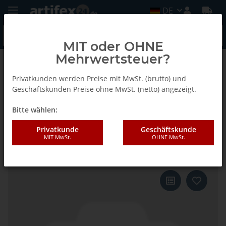
DE
MIT oder OHNE
Mehrwertsteuer?
Zurück zur Liste
L62 (Minispot G20 S2)
Privatkunden werden Preise mit MwSt. (brutto) und
Geschäftskunden Preise ohne MwSt. (netto) angezeigt.
Bitte wählen:
Lamello L62 Elektromotor
komplett mit Führung, 230 V, für
Privatkunde
Geschäftskunde
MIT MwSt.
OHNE MwSt.
G20 S2