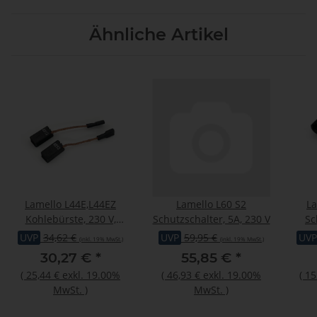
Ähnliche Artikel
Lamello L44E,L44EZ
Lamello L60 S2
La
Kohlebürste, 230 V,
Schutzschalter, 5A, 230 V
Sc
7.9x6.2x16,1 mm
Dig
UVP
34,62 €
UVP
59,95 €
UVP
(inkl. 19% MwSt.)
(inkl. 19% MwSt.)
30,27 €
*
55,85 €
*
(
25,44 €
exkl. 19.00%
(
46,93 €
exkl. 19.00%
(
15
MwSt.
)
MwSt.
)