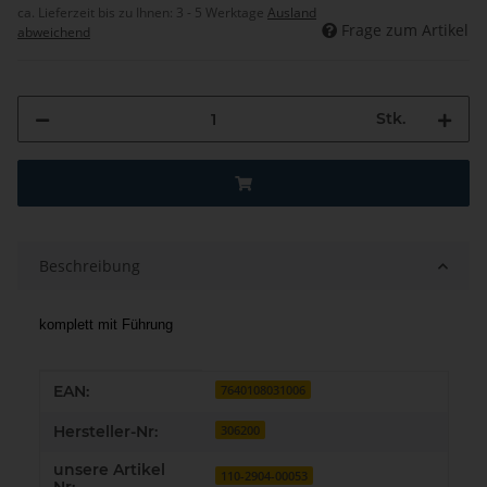
ca. Lieferzeit bis zu Ihnen:
3 - 5 Werktage
Ausland
Frage zum Artikel
abweichend
Stk.
Beschreibung
komplett mit Führung
Produkteigenschaft
Wert
EAN:
7640108031006
Hersteller-Nr:
306200
unsere Artikel
110-2904-00053