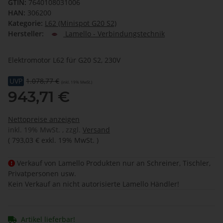
GTIN:
7640108031006
HAN:
306200
Kategorie:
L62 (Minispot G20 S2)
Hersteller:
Lamello - Verbindungstechnik
Elektromotor L62 für G20 S2, 230V
UVP
1.078,77 €
(inkl. 19% MwSt.)
943,71 €
Nettopreise anzeigen
inkl. 19% MwSt. , zzgl.
Versand
(
793,03 €
exkl. 19% MwSt.
)
Verkauf von Lamello Produkten nur an Schreiner, Tischler,
Privatpersonen usw.
Kein Verkauf an nicht autorisierte Lamello Händler!
Artikel lieferbar!