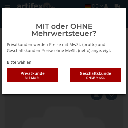
DE
MIT oder OHNE
Mehrwertsteuer?
Zurück zur Liste
L62 (Minispot G20 S2)
Privatkunden werden Preise mit MwSt. (brutto) und
Geschäftskunden Preise ohne MwSt. (netto) angezeigt.
Bitte wählen:
Lamello L62 S2 Motorkappe mit
Kabelbride
Privatkunde
Geschäftskunde
MIT MwSt.
OHNE MwSt.