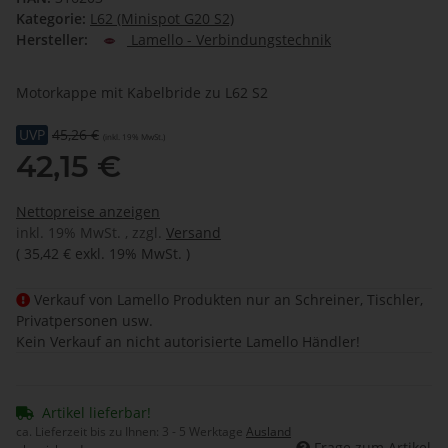
Kategorie:
L62 (Minispot G20 S2)
Hersteller:
Lamello - Verbindungstechnik
Motorkappe mit Kabelbride zu L62 S2
UVP
45,26 €
(inkl. 19% MwSt.)
42,15 €
Nettopreise anzeigen
inkl. 19% MwSt. , zzgl.
Versand
(
35,42 €
exkl. 19% MwSt.
)
Verkauf von Lamello Produkten nur an Schreiner, Tischler,
Privatpersonen usw.
Kein Verkauf an nicht autorisierte Lamello Händler!
Artikel lieferbar!
ca. Lieferzeit bis zu Ihnen:
3 - 5 Werktage
Ausland
Frage zum Artikel