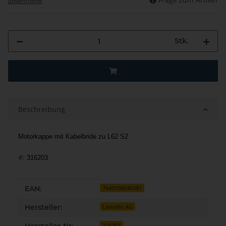
abweichend
Stk.
Beschreibung
Motorkappe mit Kabelbride zu L62 S2
#:
316203
Produkteigenschaft
Wert
EAN:
7640108040381
Hersteller:
Lamello AG
316203