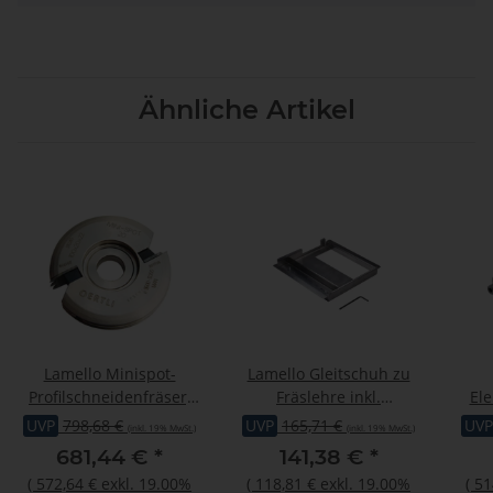
Ähnliche Artikel
Lamello Minispot-
Lamello Gleitschuh zu
Profilschneidenfräser,
Fräslehre inkl.
Ele
Grösse 20, HW,
Begrenzungswinkel
Typ 
UVP
798,68 €
UVP
165,71 €
UVP
(inkl. 19% MwSt.)
(inkl. 19% MwSt.)
Ø100x20xØ22 mm, Z2
Patc
681,44 €
*
141,38 €
*
(
572,64 €
exkl. 19.00%
(
118,81 €
exkl. 19.00%
(
51