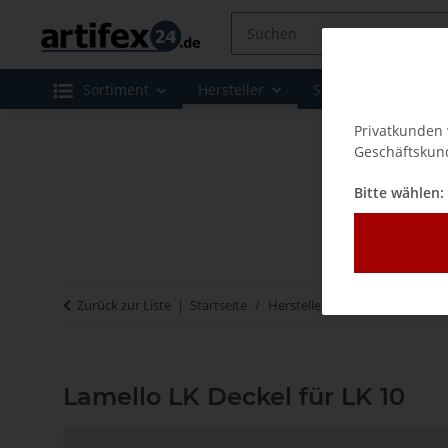
Sortiment
Hersteller
Sale
Leasing 
Privatkunden 
Geschäftskund
Bitte wählen:
Zurück zur Liste
Startseite
Hersteller
Lamello - Verbi
Lamello LK Deckel für LK 10