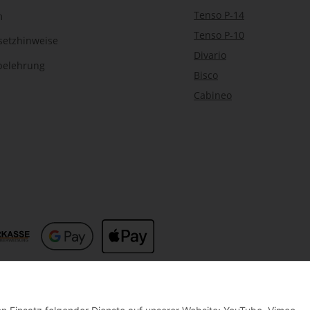
Tenso P-14
m
Tenso P-10
setzhinweise
Divario
belehrung
Bisco
Cabineo