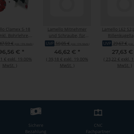
lo Clamex S-18
Lamello Mitnehmer
Lamello L62 S2,
inkl. Bohrlehre,
und Schraube, für
Rillenkugella
schneidenfräser
G20,G20 S2
Ø22x7xØ7 mm, 
47,59 €
UVP
50,05 €
UVP
29,67 €
(inkl. 19% MwSt.)
(inkl. 19% MwSt.)
(inkl
96,56 €
*
46,62 €
*
27,63 
1 €
exkl. 19.00%
(
39,18 €
exkl. 19.00%
(
23,22 €
exkl. 
MwSt.
)
MwSt.
)
MwSt.
)
Sichere
CNC
Bezahlung
Fachpartner