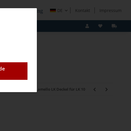
e Holzverarbeitung
DE
Kontakt
Impressum
de
-10 - Ersatzteile
Lamello LK Deckel für LK 10