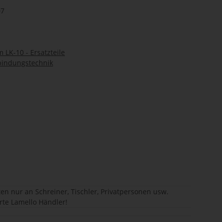
07
 LK-10 - Ersatzteile
bindungstechnik
en nur an Schreiner, Tischler, Privatpersonen usw.
erte Lamello Händler!