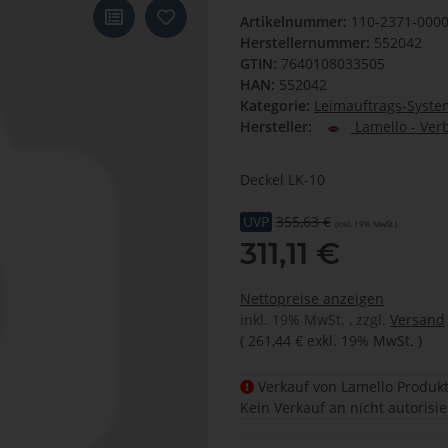
Artikelnummer:
110-2371-000
Herstellernummer:
552042
GTIN:
7640108033505
HAN:
552042
Kategorie:
Leimauftrags-System
Hersteller:
Lamello - Ver
Deckel LK-10
UVP
355,63 €
(inkl. 19% MwSt.)
311,11 €
Nettopreise anzeigen
inkl. 19% MwSt. , zzgl.
Versand
(
261,44 €
exkl. 19% MwSt.
)
Verkauf von Lamello Produkt
Kein Verkauf an nicht autorisi