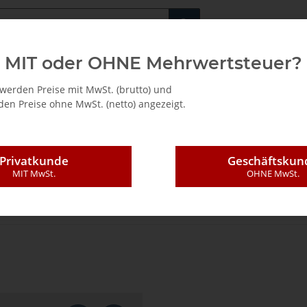
Fachshop für di
MIT oder OHNE Mehrwertsteuer?
/ Mietkauf
werden Preise mit MwSt. (brutto) und
en Preise ohne MwSt. (netto) angezeigt.
Privatkunde
Geschäftskun
MIT MwSt.
OHNE MwSt.
ndungstechnik
Ersatzteile
Maschinen / Geräte
Leimauftrags-System LK