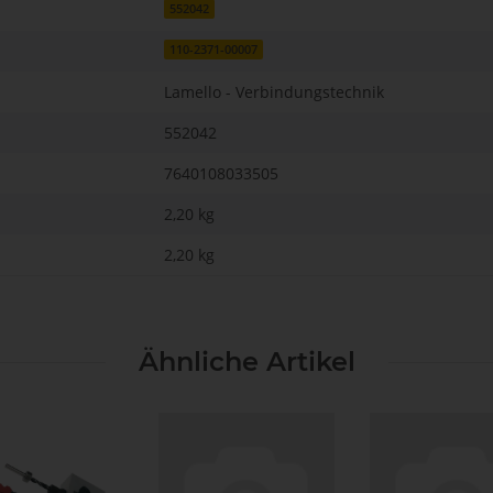
552042
110-2371-00007
Lamello - Verbindungstechnik
552042
7640108033505
2,20 kg
2,20
kg
Ähnliche Artikel