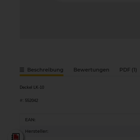
Beschreibung
Bewertungen
PDF (1)
Deckel LK-10
#:
552042
Produkteigenschaft
Wert
EAN:
Hersteller:
Lamello - Gesamtkatalog