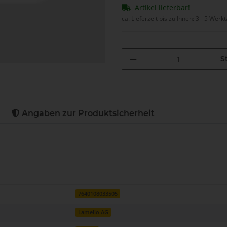
Artikel lieferbar!
ca. Lieferzeit bis zu Ihnen:
3 - 5 Werk
St
Angaben zur Produktsicherheit
7640108033505
Lamello AG