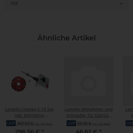
PDF
Ähnliche Artikel
Lamello Clamex S-18 Set,
Lamello Mitnehmer und
Lam
inkl. Bohrlehre,
Schraube, für G20,G20
Wendeschneidenfräser
S2
Ø22
UVP
347,59 €
UVP
50,05 €
UV
(inkl. 19% MwSt.)
(inkl. 19% MwSt.)
296,56 €
*
46,62 €
*