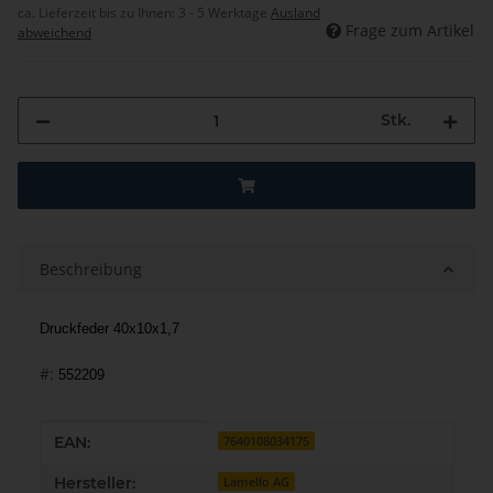
ca. Lieferzeit bis zu Ihnen:
3 - 5 Werktage
Ausland
Frage zum Artikel
abweichend
Stk.
Beschreibung
Druckfeder 40x10x1,7
#:
552209
Produkteigenschaft
Wert
EAN:
7640108034175
Hersteller:
Lamello AG