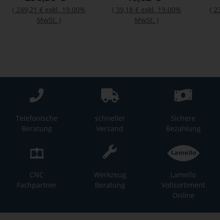
(
249,21 €
exkl. 19.00%
(
39,18 €
exkl. 19.00%
(
2
MwSt.
)
MwSt.
)
Telefonische
schneller
Sichere
Beratung
Versand
Bezahlung
CNC
Werkzeug
Lamello
Fachpartner
Beratung
Vollsortiment
Online