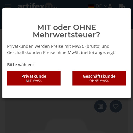
DE
MIT oder OHNE
Mehrwertsteuer?
Zurück zur Liste
Leimpistole LK-0 - Ersatzteile
Privatkunden werden Preise mit MwSt. (brutto) und
Geschäftskunden Preise ohne MwSt. (netto) angezeigt.
Bitte wählen:
Lamello LK Druckfeder für LK 0,
LK 0 PUR, LK 100, Ø10x40xØ1.7
Privatkunde
Geschäftskunde
MIT MwSt.
OHNE MwSt.
mm