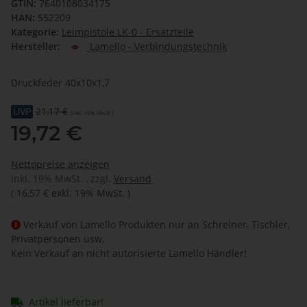
GTIN:
7640108034175
HAN:
552209
Kategorie:
Leimpistole LK-0 - Ersatzteile
Hersteller:
Lamello - Verbindungstechnik
Druckfeder 40x10x1,7
UVP
21,17 €
(inkl. 19% MwSt.)
19,72 €
Nettopreise anzeigen
inkl. 19% MwSt. , zzgl.
Versand
(
16,57 €
exkl. 19% MwSt.
)
Verkauf von Lamello Produkten nur an Schreiner, Tischler,
Privatpersonen usw.
Kein Verkauf an nicht autorisierte Lamello Händler!
Artikel lieferbar!