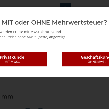
Fachshop für di
MIT oder OHNE Mehrwertsteuer?
/ Mietkauf
werden Preise mit MwSt. (brutto) und
en Preise ohne MwSt. (netto) angezeigt.
Privatkunde
Geschäftskun
MIT MwSt.
OHNE MwSt.
ndungstechnik
Bohr-Systeme (Cabineo, Invis)
Rasto, Bohrlehre
Lame
Ø8 mm