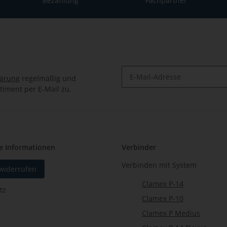
Bezahlung
Fachpartner
lärung
regelmäßig und
timent per E-Mail zu.
Newsletter Abonnieren
e Informationen
Verbinder
Verbinden mit System
 widerrufen
Clamex P-14
tz
Clamex P-10
Clamex P Medius