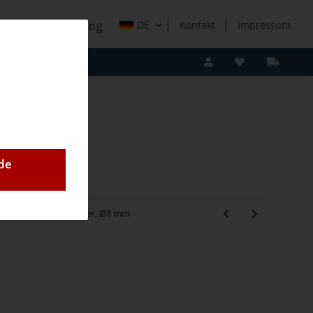
e Holzverarbeitung
DE
Kontakt
Impressum
de
llo Rasto Tiefensteller, Ø8 mm