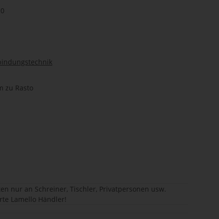
10
bindungstechnik
m zu Rasto
en nur an Schreiner, Tischler, Privatpersonen usw.
erte Lamello Händler!