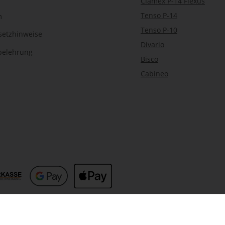
Clamex P-14 Flexus
Tenso P-14
m
Tenso P-10
setzhinweise
Divario
belehrung
Bisco
Cabineo