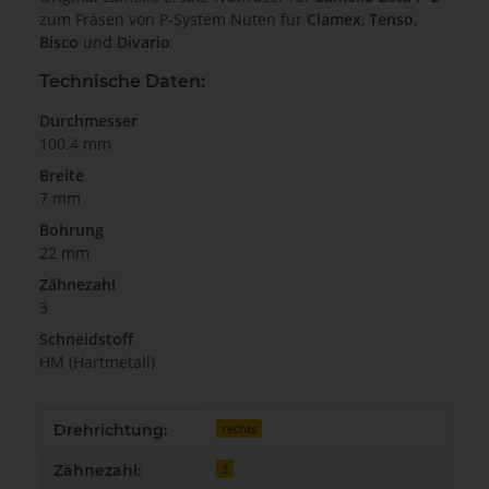
zum Fräsen von P-System Nuten für
Clamex
,
Tenso
,
Bisco
und
Divario
Technische Daten:
Durchmesser
100.4 mm
Breite
7 mm
Bohrung
22 mm
Zähnezahl
3
Schneidstoff
HM (Hartmetall)
Produkteigenschaft
Wert
Drehrichtung:
rechts
Zähnezahl:
3