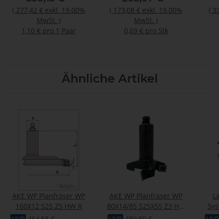
(
277,42 €
exkl. 19.00%
(
173,08 €
exkl. 19.00%
(
3
MwSt.
)
MwSt.
)
1,10 € pro 1 Paar
0,69 € pro Stk
Ähnliche Artikel
AKE WP Planfräser WP
AKE WP Planfräser WP
L
160X12 S25 Z5 HW R
80X14/85 S25X55 Z3 HW
Sys
R
Ø10
UVP
454,58 €
UVP
489,80 €
UVP