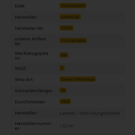
EAN:
7640129663910
Hersteller:
Lamello AG
Hersteller-Nr:
132141
unsere Artikel
110-2106-00002
Nr:
Werkzeugsyste
HW
m:
WKZ:
F
Wkz-Art:
Clamex P-Werkzeuge
Schneidenlänge:
18
Durchmesser:
100,9
Hersteller:
Lamello - Verbindungstechnik
Herstellernumm
132141
er: