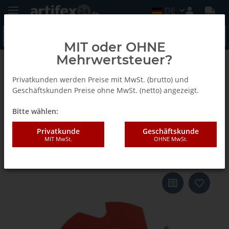
DE
MIT oder OHNE
Mehrwertsteuer?
Zurück zur Liste
Zeta P-2 Jubiläumsedition
Privatkunden werden Preise mit MwSt. (brutto) und
Geschäftskunden Preise ohne MwSt. (netto) angezeigt.
Bitte wählen:
Lamello Zeta P2, P-System
Nutfräser, HW, Ø100.9x7xØ22
Privatkunde
Geschäftskunde
MIT MwSt.
OHNE MwSt.
mm, Z3, NL 4