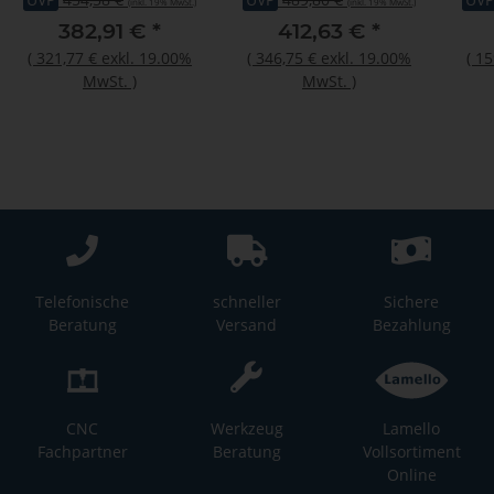
(inkl. 19% MwSt.)
(inkl. 19% MwSt.)
382,91 €
*
412,63 €
*
(
321,77 €
exkl. 19.00%
(
346,75 €
exkl. 19.00%
(
15
MwSt.
)
MwSt.
)
Telefonische
schneller
Sichere
Beratung
Versand
Bezahlung
CNC
Werkzeug
Lamello
Fachpartner
Beratung
Vollsortiment
Online