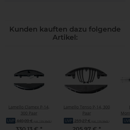
Kunden kauften dazu folgende
Artikel:
Lamello Clamex P-14,
Lamello Tenso P-14, 300
300 Paar
Paar
Mont
UVP
440,00 €
UVP
259,27 €
UV
(inkl. 19% MwSt.)
(inkl. 19% MwSt.)
330,13 €
*
205,97 €
*