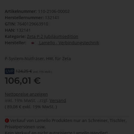
Artikelnummer:
110-2106-00002
Herstellernummer:
132141
GTIN:
7640129663910
HAN:
132141
Kategorie:
Zeta P-2 Jubiläumsedition
Hersteller:
Lamello - Verbindungstechnik
P-System-Nutfräser, HW, für Zeta
UVP
124,25 €
(inkl. 19% MwSt.)
106,01 €
Nettopreise anzeigen
inkl. 19% MwSt. , zzgl.
Versand
(
89,08 €
exkl. 19% MwSt.
)
Verkauf von Lamello Produkten nur an Schreiner, Tischler,
Privatpersonen usw.
Kein Verkauf an nicht autorisierte Lamello Händler!