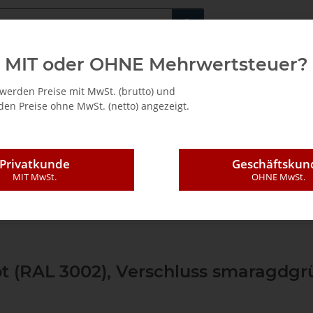
Fachshop für di
MIT oder OHNE Mehrwertsteuer?
/ Mietkauf
werden Preise mit MwSt. (brutto) und
en Preise ohne MwSt. (netto) angezeigt.
Privatkunde
Geschäftskun
MIT MwSt.
OHNE MwSt.
Leer-systainer®
Systainer³ M
Systainer³ M 112
Systainer³ M 1
ot (RAL 3002), Verschluss smaragdgrü