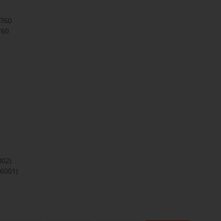
.760
760
002)
 6001)