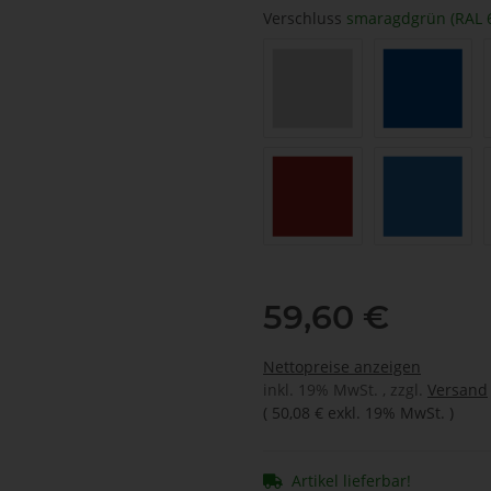
Verschluss
smaragdgrün (RAL 
lichtgrau (RAL 7035)
signalbla
karminrot (RAL 3002)
himmelbl
59,60 €
Nettopreise anzeigen
inkl. 19% MwSt. , zzgl.
Versand
(
50,08 €
exkl. 19% MwSt.
)
Artikel lieferbar!