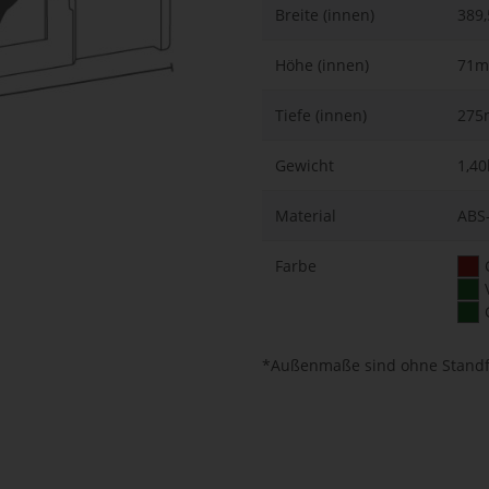
Breite (innen)
389
Höhe (innen)
71
Tiefe (innen)
27
Gewicht
1,40
Material
ABS-
Farbe
*Außenmaße sind ohne Stand