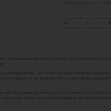
ca. Lieferzeit bis zu Ihnen:
11 - 13 We
S
 sich beispielsweise Akku-Bohrschrauber und Schleifmittel optimal 
en.
ngsmöglichkeiten – das ist der Systainer³. Die dritte Generation
ch beim Systainer³: T-Loc Bedienelement, untereinander kompatibel
des ABS*-Basismaterials, kombiniert mit innovativer und stabilisie
 und zu jeder Zeit für den Transport geeignet. Mit dem Qualitätsk