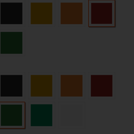
karminrot (RAL 
 (RAL 7016)
schwarz (RAL 9004)
narzissengelb (RAL 1007)
tieforange (RAL 2011)
u (RAL 5003)
smaragdgrün (RAL 6001)
 (RAL 7016)
schwarz (RAL 9004)
narzissengelb (RAL 1007)
tieforange (RAL 2011)
karminrot (RAL 
smaragdgrün (RAL 6001)
u (RAL 5003)
signalgrün (HKS 54 K)
weiß (RAL 9016)