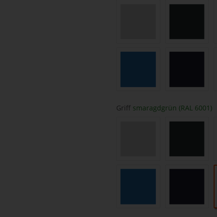
lichtgrau (RAL 7035)
anthrazit
himmelblau (RAL 5015)
saphirbla
Griff
smaragdgrün (RAL 6001)
lichtgrau (RAL 7035)
anthrazit
himmelblau (RAL 5015)
saphirbla