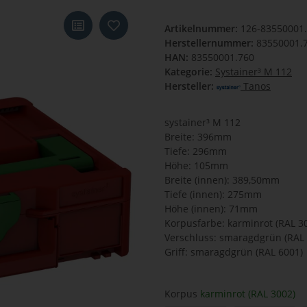
Artikelnummer:
126-83550001
Herstellernummer:
83550001.
HAN:
83550001.760
Kategorie:
Systainer³ M 112
Hersteller:
Tanos
systainer³ M 112
Breite: 396mm
Tiefe: 296mm
Höhe: 105mm
Breite (innen): 389,50mm
Tiefe (innen): 275mm
Höhe (innen): 71mm
Korpusfarbe: karminrot (RAL 3
Verschluss: smaragdgrün (RAL
Griff: smaragdgrün (RAL 6001)
Korpus
karminrot (RAL 3002)