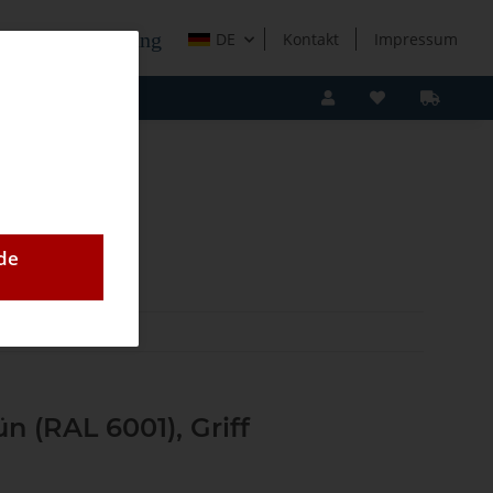
e Holzverarbeitung
DE
Kontakt
Impressum
de
12
n (RAL 6001), Griff