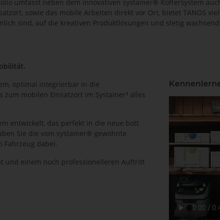
tfolio umfasst neben dem innovativen systainer® Koffersystem au
atzort, sowie das mobile Arbeiten direkt vor Ort, bietet TANOS vi
h sind, auf die kreativen Produktlösungen und stetig wachsende I
bilität.
Kennenlern
m, optimal integrierbar in die
s zum mobilen Einsatzort im Systainer³ alles
m entwickelt, das perfekt in die neue bott
haben Sie die vom systainer® gewohnte
m Fahrzeug dabei.
t und einem noch professionelleren Auftritt