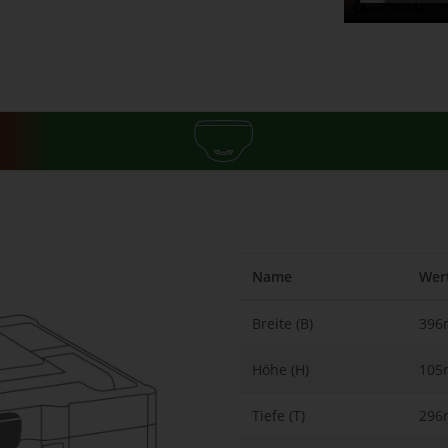
Name
Wer
Breite (B)
39
Höhe (H)
10
Tiefe (T)
29