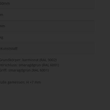
,50mm
mm
5mm
kg
Kunststoff
Grundkörper: karminrot (RAL 3002)
Verschluss: smaragdgrün (RAL 6001)
Griff: smaragdgrün (RAL 6001)
füße gemessen: H +7 mm