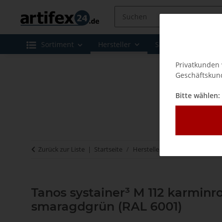
Sortiment
Hersteller
Sale
Leasing 
Privatkunden 
Geschäftskund
Bitte wählen:
Zurück zur Liste
Startseite
Hersteller
Tanos - Systainer
Tanos systainer³ M 112 karminr
smaragdgrün (RAL 6001)