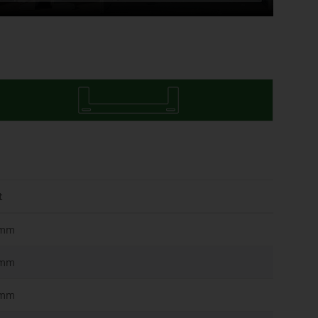
t
6mm
5mm
6mm