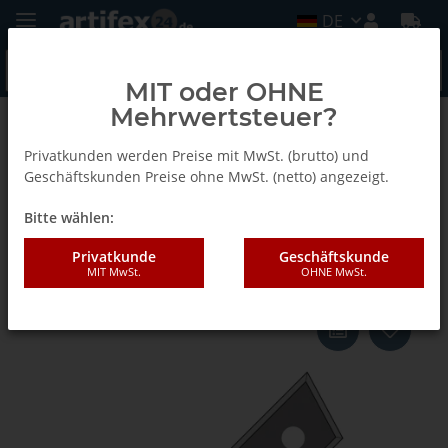
DE
MIT oder OHNE
Mehrwertsteuer?
Zurück zur Liste
Ersatz Wendemsser
Privatkunden werden Preise mit MwSt. (brutto) und
Geschäftskunden Preise ohne MwSt. (netto) angezeigt.
Bitte wählen:
AKE Wendeplatte 50x12x1,5mm
Z2 HW02 60° re
Privatkunde
Geschäftskunde
MIT MwSt.
OHNE MwSt.