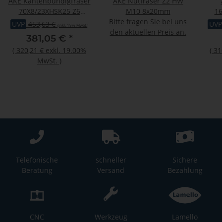
AKE Kantenbündigfräser
AKE Nutfräser Z2 HW
70X8/23XHSK25 Z6
M10 8x20mm
16
Diamant (PKD) L
Bitte fragen Sie bei uns
UVP
453,63 €
UVP
(inkl. 19% MwSt.)
den aktuellen Preis an.
381,05 €
*
(
320,21 €
exkl. 19.00%
(
31
MwSt.
)
Telefonische
schneller
Sichere
Beratung
Versand
Bezahlung
CNC
Werkzeug
Lamello