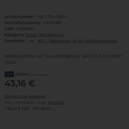
Artikelnummer:
104-2756-00016
Herstellernummer:
10006982
HAN:
10006982
Kategorie:
Ersatz Wendemsser
Hersteller:
AKE - Werkzeuge für die Holzbearbeitung
Wendeplatte für 60° Fase-Foldingfräser 50X12X1,5 Z2 HW 60°
HW02
UVP
47,24 €
(inkl. 19% MwSt.)
43,16 €
Nettopreise anzeigen
inkl. 19% MwSt. , zzgl.
Versand
(
36,27 €
exkl. 19% MwSt.
)