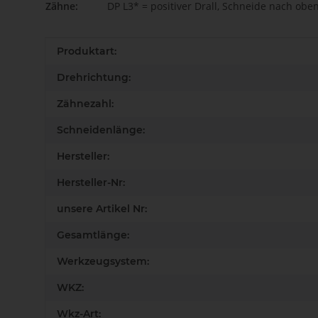
Zähne:
DP L3* = positiver Drall, Schneide nach obe
Produkteigenschaft
Wert
Produktart:
Drehrichtung:
Zähnezahl:
Schneidenlänge:
Hersteller:
Hersteller-Nr:
unsere Artikel Nr:
Gesamtlänge:
Werkzeugsystem:
WKZ:
Wkz-Art: