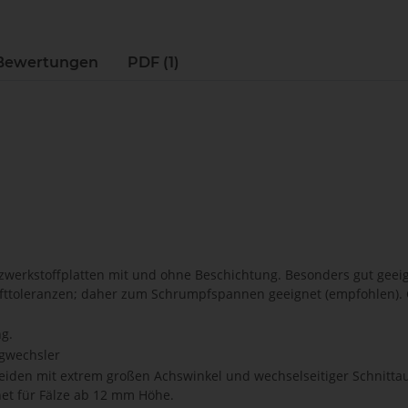
Bewertungen
PDF (1)
erkstoffplatten mit und ohne Beschichtung. Besonders gut geeigne
fttoleranzen; daher zum Schrumpfspannen geeignet (empfohlen). G
g.
gwechsler
iden mit extrem großen Achswinkel und wechselseitiger Schnittauf
et für Fälze ab 12 mm Höhe.