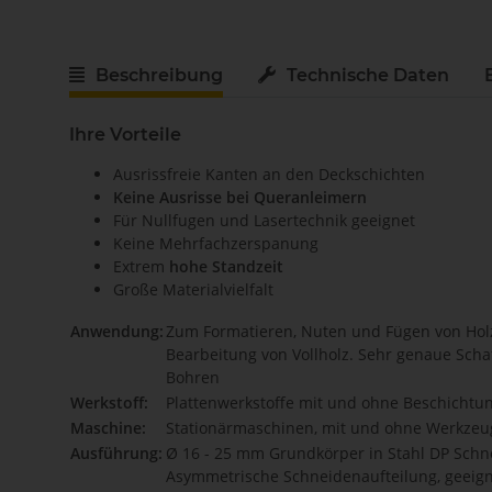
Beschreibung
Technische Daten
Ihre Vorteile
Ausrissfreie Kanten an den Deckschichten
Keine Ausrisse bei Queranleimern
Für Nullfugen und Lasertechnik geeignet
Keine Mehrfachzerspanung
Extrem
hohe Standzeit
Große Materialvielfalt
Anwendung:
Zum Formatieren, Nuten und Fügen von Holzw
Bearbeitung von Vollholz. Sehr genaue Scha
Bohren
Werkstoff:
Plattenwerkstoffe mit und ohne Beschichtun
Maschine:
Stationärmaschinen, mit und ohne Werkzeu
Ausführung:
Ø 16 - 25 mm Grundkörper in Stahl DP Schne
Asymmetrische Schneidenaufteilung, geeign