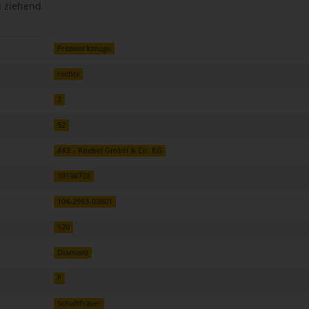
n ziehend
Fräswerkzeuge
rechts
2
52
AKE - Knebel GmbH & Co. KG
10196738
104-2953-03801
120
Diamant
F
Schaftfräser