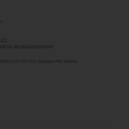
01
2+Z3
ge für die Holzbearbeitung
20X52/120 S25 Z2/2 Diamant PKD Rechts