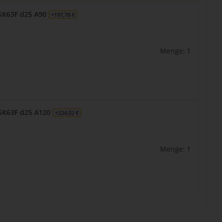
SK63F d25 A90
+197,78 €
Menge: 1
SK63F d25 A120
+224,02 €
Menge: 1