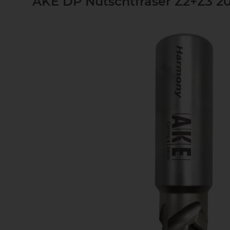
AKE DP Nutschtfräser Z2+Z3 20