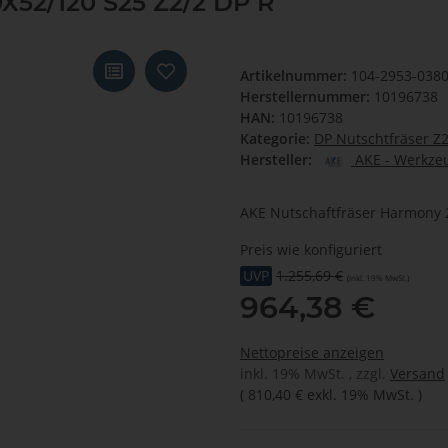
X52/120 S25 Z2/2 DP R
Artikelnummer:
104-2953-038
Herstellernummer:
10196738
HAN:
10196738
Kategorie:
DP Nutschtfräser Z
Hersteller:
AKE - Werkzeu
AKE Nutschaftfräser Harmony 
Preis wie konfiguriert
UVP
1.255,69 €
(inkl. 19% MwSt.)
964,38 €
Nettopreise anzeigen
inkl. 19% MwSt. , zzgl.
Versand
(
810,40 €
exkl. 19% MwSt.
)