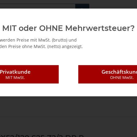
Fachshop für di
MIT oder OHNE Mehrwertsteuer?
/ Mietkauf
werden Preise mit MwSt. (brutto) und
en Preise ohne MwSt. (netto) angezeigt.
Privatkunde
Geschäftskun
MIT MwSt.
OHNE MwSt.
Diamantwerkzeuge
Diamant (PKD) Fräser
Harmony Fräser
DP N