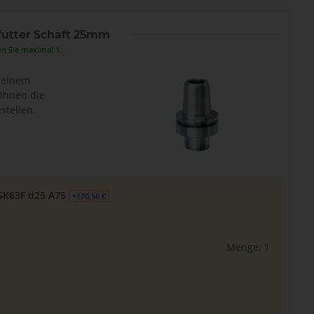
utter Schaft 25mm
en Sie maximal 1.
n einem
Ihnen die
stellen.
SK63F d25 A75
+170,56 €
Menge: 1