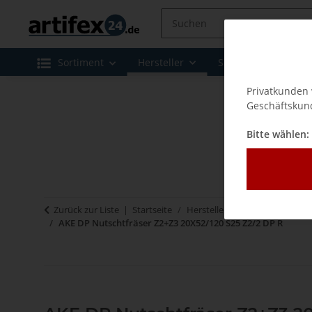
Sortiment
Hersteller
Sale
Leasing 
Privatkunden 
Geschäftskund
Bitte wählen:
Zurück zur Liste
Startseite
Hersteller
AKE - Werkzeuge
AKE DP Nutschtfräser Z2+Z3 20X52/120 S25 Z2/2 DP R