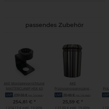
passendes Zubehör
AKE Montagevorrichtung
AKE
MASTERCLAMP HSK 63
Präzisionsspannzange
Prä
35,05/25 462E
UVP
290,36 €
UVP
30,46 €
UVP
(inkl. 19% MwSt.)
(inkl. 19% MwSt.)
254,81 €
*
25,59 €
*
(
214,13 €
exkl. 19.00%
(
21,50 €
exkl. 19.00%
(
12