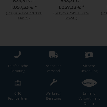
833,31 € -
833,31 € -
1.057,33 €
*
1.057,33 €
*
(
700,26 €
exkl. 19.00%
(
700,26 €
exkl. 19.00%
(
70
MwSt.
)
MwSt.
)
Telefonische
schneller
Sichere
Beratung
Versand
Bezahlung
CNC
Werkzeug
Lamello
Fachpartner
Beratung
Vollsortiment
Online