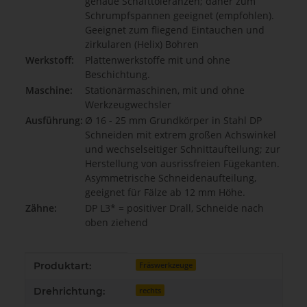
genaue Schafttoleranzen; daher zum
Schrumpfspannen geeignet (empfohlen).
Geeignet zum fliegend Eintauchen und
zirkularen (Helix) Bohren
Werkstoff:
Plattenwerkstoffe mit und ohne
Beschichtung.
Maschine:
Stationärmaschinen, mit und ohne
Werkzeugwechsler
Ausführung:
Ø 16 - 25 mm Grundkörper in Stahl DP
Schneiden mit extrem großen Achswinkel
und wechselseitiger Schnittaufteilung; zur
Herstellung von ausrissfreien Fügekanten.
Asymmetrische Schneidenaufteilung,
geeignet für Fälze ab 12 mm Höhe.
Zähne:
DP L3* = positiver Drall, Schneide nach
oben ziehend
Produkteigenschaft
Wert
Produktart:
Fräswerkzeuge
Drehrichtung:
rechts