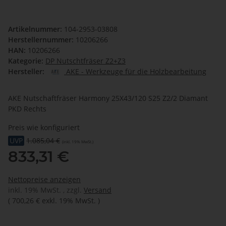
Artikelnummer:
104-2953-03808
Herstellernummer:
10206266
HAN:
10206266
Kategorie:
DP Nutschtfräser Z2+Z3
Hersteller:
AKE - Werkzeuge für die Holzbearbeitung
AKE Nutschaftfräser Harmony 25X43/120 S25 Z2/2 Diamant
PKD Rechts
Preis wie konfiguriert
UVP
1.085,04 €
(inkl. 19% MwSt.)
833,31 €
Nettopreise anzeigen
inkl. 19% MwSt. , zzgl.
Versand
(
700,26 €
exkl. 19% MwSt.
)