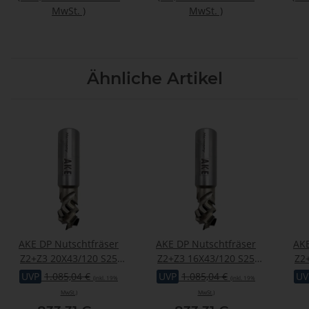
MwSt.
)
MwSt.
)
Ähnliche Artikel
AKE DP Nutschtfräser
AKE DP Nutschtfräser
AKE
Z2+Z3 20X43/120 S25
Z2+Z3 16X43/120 S25
Z2
Z2/2 DP R
Z2/2 DP R
UVP
1.085,04 €
UVP
1.085,04 €
UV
(inkl. 19%
(inkl. 19%
MwSt.)
MwSt.)