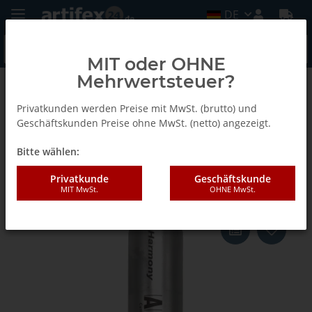
DE
MIT oder OHNE
Mehrwertsteuer?
Zurück zur Liste
DP Nutschtfräser Z2+Z3
Privatkunden werden Preise mit MwSt. (brutto) und
Geschäftskunden Preise ohne MwSt. (netto) angezeigt.
Bitte wählen:
AKE DP Nutschtfräser Z2+Z3
25X43/120 S25 Z2/2 DP R
Privatkunde
Geschäftskunde
MIT MwSt.
OHNE MwSt.