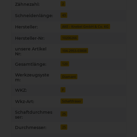
Zähnezahl:
2
Schneidenlänge:
43
Hersteller:
AKE - Knebel GmbH & Co. KG
Hersteller-Nr:
10206266
unsere Artikel
104-2953-03808
Nr:
Gesamtlänge:
120
Werkzeugsyste
Diamant
m:
WKZ:
F
Wkz-Art:
Schaftfräser
Schaftdurchmes
25
ser:
Durchmesser:
25